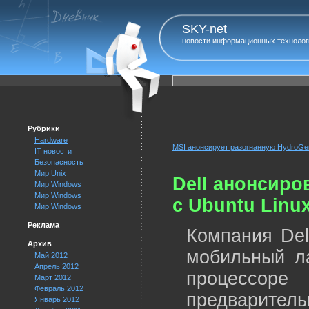
SKY-net
новости информационных технолог
Рубрики
Hardware
MSI анонсирует разогнанную HydroGe
IT новости
Безопасность
Мир Unix
Dell анонсиров
Мир Windows
Мир Windows
с Ubuntu Linu
Мир Windows
Реклама
Компания Del
Архив
мобильный ла
Май 2012
Апрель 2012
процессор
Март 2012
Февраль 2012
предварител
Январь 2012