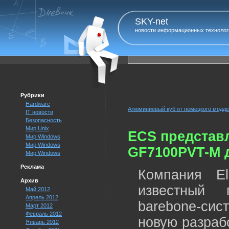
SKY-net
новости информационных технолог
Рубрики
Hardware
Алюминиевый куб от немецкого моддер
IT новости
Безопасность
Мир Unix
ECS представл
Мир Windows
Мир Windows
GF7100PVT-M д
Мир Windows
Реклама
Компания El
Архив
известный 
Май 2012
Апрель 2012
barebone-си
Март 2012
Февраль 2012
новую разраб
Январь 2012