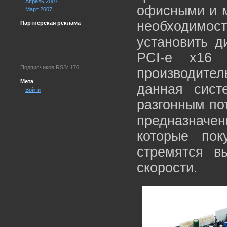
Апрель 2007
офисными и 
Март 2007
необходимос
Партнерская реклама
установить д
PCI-e x16 
Подписчиков RSS: 170
производител
Мета
данная сист
Войти
разгонным по
предназнач
которые по
стремятся в
скорости.