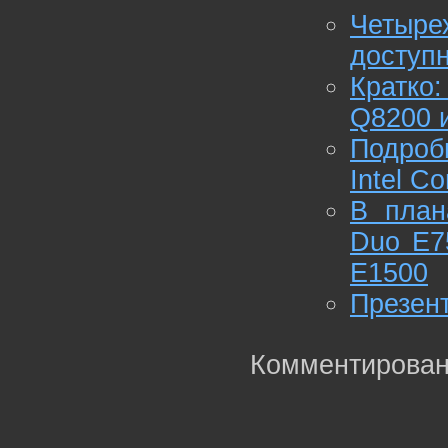
Четыр
доступ
Кратко
Q8200 и
Подроб
Intel Co
В план
Duo E7
E1500
Презент
Комментирован