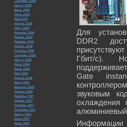
Сентябрь 2009
Август 2009
Июль 2009
Июнь 2009
Май 2009
Апрель 2009
Март 2009
Для установ
Февраль 2009
Январь 2009
DDR2 дост
Декабрь 2008
Ноябрь 2008
присутствуют
Октябрь 2008
Сентябрь 2008
Гбит/с). 
Август 2008
Июль 2008
поддерживает
Июнь 2008
Май 2008
Gate insta
Апрель 2008
Март 2008
контроллер
Февраль 2008
звуковым ко
Январь 2008
Декабрь 2007
охлаждения 
Ноябрь 2007
Октябрь 2007
алюминиевый 
Сентябрь 2007
Август 2007
Июль 2007
Информации
Июнь 2007