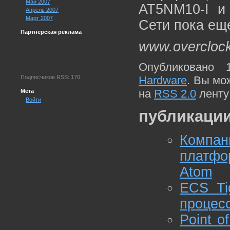
Май 2007
AT5NM10-I и
Апрель 2007
Март 2007
Сети пока еще
Партнерская реклама
www.overcloc
Опубликовано 
Подписчиков RSS: 170
Hardware
. Вы мо
на
RSS 2.0
ленту
Мета
Войти
публикации
Компан
платфо
Atom
ECS Ti
процес
Point o