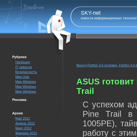
SKY-net
новости информационных технолог
Рубрики
Hardware
Выход Firefox 3.6 отложен, Firefox 4.0
IT новости
Безопасность
Мир Unix
ASUS готовит 
Мир Windows
Мир Windows
Trail
Мир Windows
Реклама
С успехом ад
Pine Trail 
Архив
Май 2012
1005PE), тай
Апрель 2012
Март 2012
работу с эти
Февраль 2012