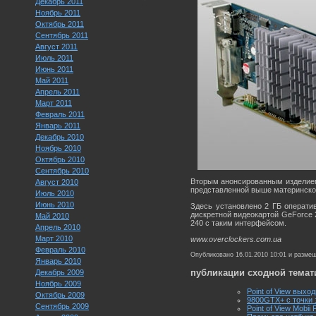
Декабрь 2011
Ноябрь 2011
Октябрь 2011
Сентябрь 2011
Август 2011
Июль 2011
Июнь 2011
Май 2011
Апрель 2011
Март 2011
Февраль 2011
Январь 2011
Декабрь 2010
Ноябрь 2010
Октябрь 2010
Сентябрь 2010
Вторым анонсированным изделием
Август 2010
представленной выше материнско
Июль 2010
Июнь 2010
Здесь установлено 2 ГБ операти
дискретной видеокартой GeForce 2
Май 2010
240 с таким интерфейсом.
Апрель 2010
Март 2010
www.overclockers.com.ua
Февраль 2010
Опубликовано 16.01.2010 10:01 и разме
Январь 2010
публикации сходной темат
Декабрь 2009
Ноябрь 2009
Point of View выхо
Октябрь 2009
9800GTX+ с точки з
Сентябрь 2009
Point of View Mobii