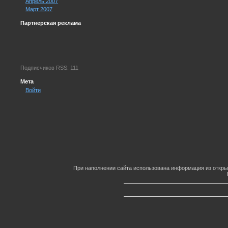
Апрель 2007
Март 2007
Партнерская реклама
Подписчиков RSS: 111
Мета
Войти
При наполнении сайта использована информация из откры