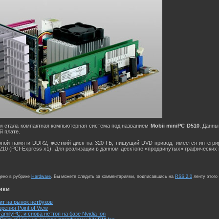
 стала компактная компьютерная система под названием
Mobii miniPC D510
. Данны
й плате.
вной памяти DDR2, жесткий диск на 320 ГБ, пишущий DVD-привод, имеется интегрир
10 (PCI-Express x1). Для реализации в данном десктопе «продвинутых» графических 
щено в рубрике
Hardware
. Вы можете следить за комментариями, подписавшись на
RSS 2.0
ленту этого
ики
дит на рынок нетбуков
рения Point of View
 FamilyPC: и снова неттоп на базе Nvidia Ion