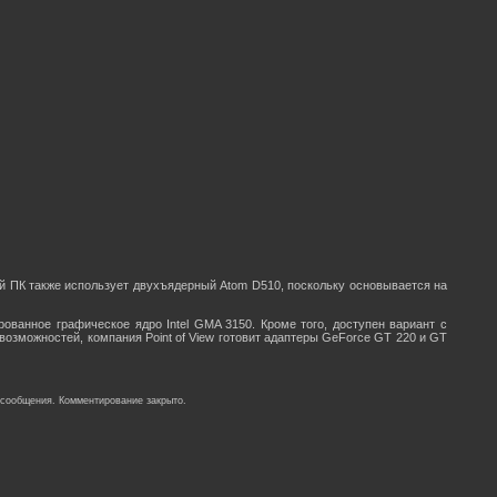
й ПК также использует двухъядерный Atom D510, поскольку основывается на
ованное графическое ядро Intel GMA 3150. Кроме того, доступен вариант с
возможностей, компания Point of View готовит адаптеры GeForce GT 220 и GT
 сообщения. Комментирование закрыто.