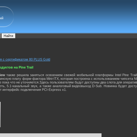
ий
я с сертификатом 80 PLUS Gold
дуктов на Pine Trail
View
также решила заняться освоением свежей мобильной платформы Intel Pine Trail
нскую плату форм-фактора Mini-ITX, которая построена с использованием чипсета N
ие пока что не уточняется.Здесь пользователям будут доступны два слота для операт
et-сеть, 5.1-канальный звук, а также аналоговый видеовыход D-Sub. Новинка будет дос
ет интерфейс подключения PCI-Express x1.