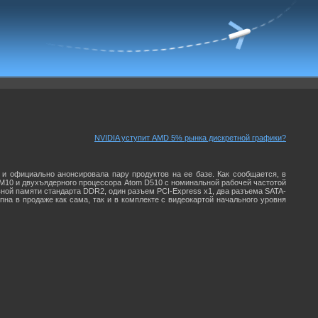
NVIDIA уступит AMD 5% рынка дискретной графики?
 и официально анонсировала пару продуктов на ее базе. Как сообщается, в
M10 и двухъядерного процессора Atom D510 с номинальной рабочей частотой
ивной памяти стандарта DDR2, один разъем PCI-Express x1, два разъема SATA-
тупна в продаже как сама, так и в комплекте с видеокартой начального уровня