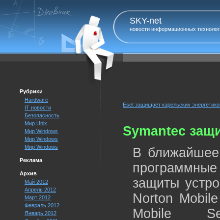
SKY-net
новости информационных технолог
Рубрики
Hardware
Eset защищает карельских энергетико
IT новости
Безопасность
Мир Unix
Symantec защ
Мир Windows
Мир Windows
Мир Windows
В ближайшее
Реклама
программны
Архив
защиты устро
Май 2012
Апрель 2012
Norton Mobile
Март 2012
Февраль 2012
Mobile Se
Январь 2012