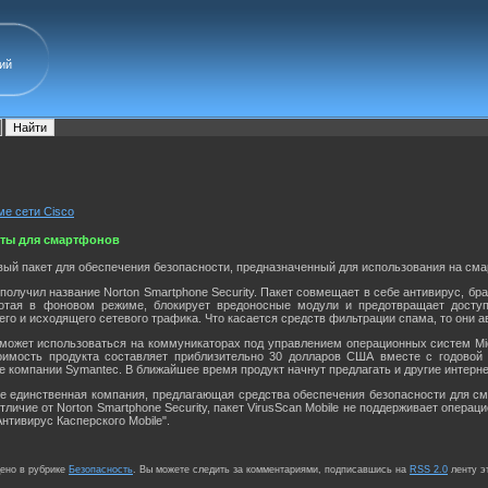
ий
ме сети Cisco
иты для смартфонов
ый пакет для обеспечения безопасности, предназначенный для использования на см
олучил название Norton Smartphone Security. Пакет совмещает в себе антивирус, бр
отая в фоновом режиме, блокирует вредоносные модули и предотвращает досту
го и исходящего сетевого трафика. Что касается средств фильтрации спама, то они
y может использоваться на коммуникаторах под управлением операционных систем Mic
имость продукта составляет приблизительно 30 долларов США вместе с годовой п
е компании Symantec. В ближайшее время продукт начнут предлагать и другие интерн
не единственная компания, предлагающая средства обеспечения безопасности для см
тличие от Norton Smartphone Security, пакет VirusScan Mobile не поддерживает опера
нтивирус Касперского Mobile".
щено в рубрике
Безопасность
. Вы можете следить за комментариями, подписавшись на
RSS 2.0
ленту э