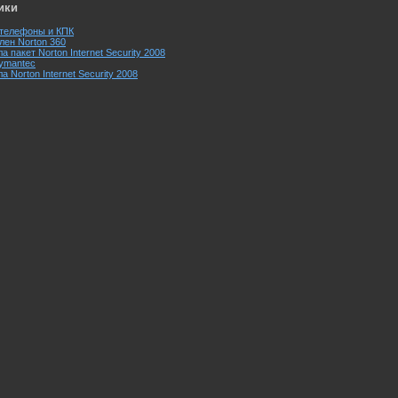
ики
 телефоны и КПК
лен Norton 360
 пакет Norton Internet Security 2008
ymantec
 Norton Internet Security 2008