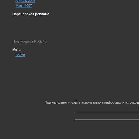
Апрель 2007
Март 2007
Партнерская реклама
Подписчиков RSS: 46
Мета
Войти
При наполнении сайта использована информация из откры