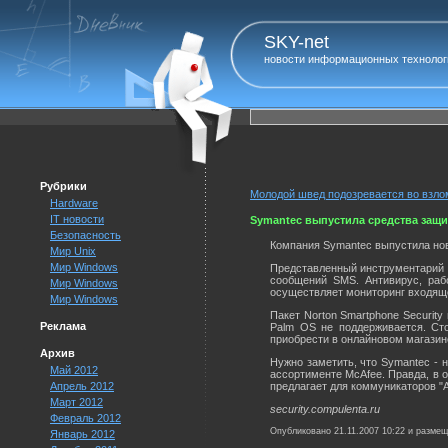
SKY-net
новости информационных технолог
Рубрики
Молодой швед подозревается во взло
Hardware
IT новости
Symantec выпустила средства защ
Безопасность
Компания Symantec выпустила нов
Мир Unix
Мир Windows
Представленный инструментарий п
сообщений SMS. Антивирус, раб
Мир Windows
осуществляет мониторинг входяще
Мир Windows
Пакет Norton Smartphone Securit
Реклама
Palm OS не поддерживается. Сто
приобрести в онлайновом магазин
Архив
Нужно заметить, что Symantec - 
Май 2012
ассортименте McAfee. Правда, в о
Апрель 2012
предлагает для коммуникаторов "А
Март 2012
security.compulenta.ru
Февраль 2012
Опубликовано 21.11.2007 10:22 и разме
Январь 2012