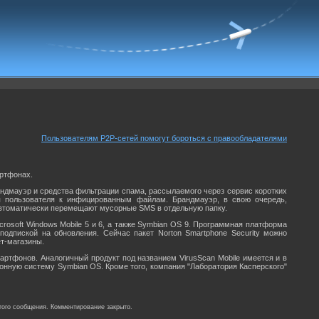
Пользователям P2P-сетей помогут бороться с правообладателями
артфонах.
андмауэр и средства фильтрации спама, рассылаемого через сервис коротких
п пользователя к инфицированным файлам. Брандмауэр, в свою очередь,
 автоматически перемещают мусорные SMS в отдельную папку.
rosoft Windows Mobile 5 и 6, а также Symbian OS 9. Программная платформа
одпиской на обновления. Сейчас пакет Norton Smartphone Security можно
ет-магазины.
артфонов. Аналогичный продукт под названием VirusScan Mobile имеется и в
ционную систему Symbian OS. Кроме того, компания "Лаборатория Касперского"
того сообщения. Комментирование закрыто.