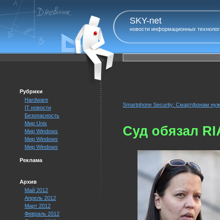
SKY-net
новости информационных технолог
Рубрики
Hardware
Smartphone Security: Смартфонам ну
IT новости
Безопасность
Мир Unix
Суд обязал RI
Мир Windows
Мир Windows
Мир Windows
Реклама
Архив
Май 2012
Апрель 2012
Март 2012
Февраль 2012