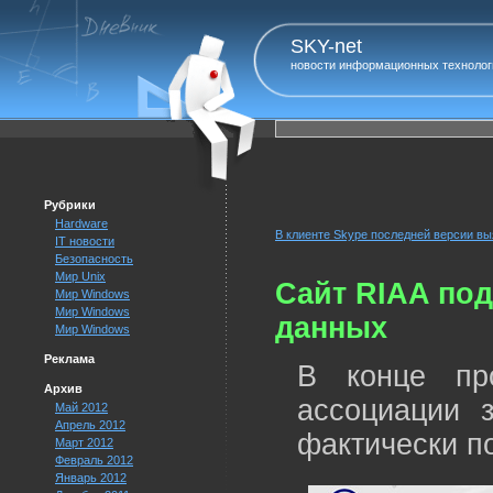
SKY-net
новости информационных технолог
Рубрики
Hardware
В клиенте Skype последней версии в
IT новости
Безопасность
Мир Unix
Сайт RIAA по
Мир Windows
Мир Windows
данных
Мир Windows
Реклама
В конце пр
Архив
ассоциации 
Май 2012
Апрель 2012
фактически п
Март 2012
Февраль 2012
Январь 2012