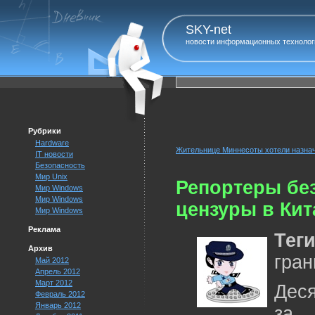
SKY-net
новости информационных технолог
Рубрики
Hardware
Жительнице Миннесоты хотели назнач
IT новости
Безопасность
Мир Unix
Репортеры бе
Мир Windows
Мир Windows
цензуры в Кит
Мир Windows
Реклама
Тег
Архив
гран
Май 2012
Апрель 2012
Март 2012
Дес
Февраль 2012
Январь 2012
за 