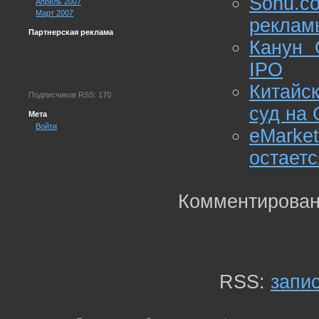
Sohu.
Апрель 2007
Март 2007
реклам
Партнерская реклама
Канун 
IPO
Китайс
Подписчиков RSS: 170
суд на 
Мета
Войти
eMark
остает
Комментирован
RSS:
запи