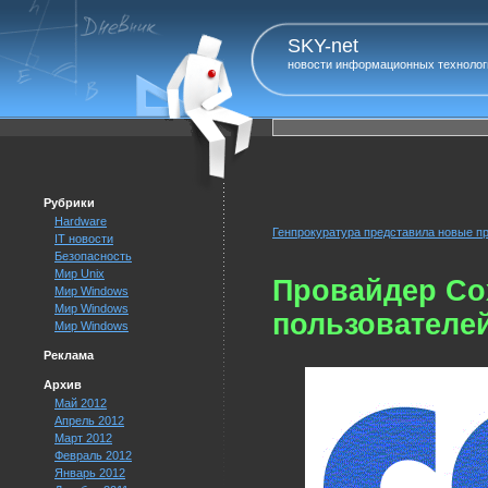
SKY-net
новости информационных технолог
Рубрики
Hardware
Генпрокуратура представила новые п
IT новости
Безопасность
Мир Unix
Провайдер Co
Мир Windows
Мир Windows
пользователей
Мир Windows
Реклама
Архив
Май 2012
Апрель 2012
Март 2012
Февраль 2012
Январь 2012