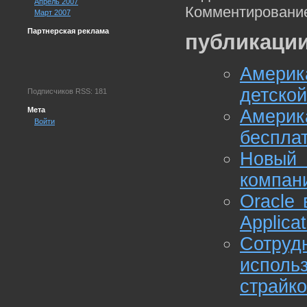
Апрель 2007
Комментирование
Март 2007
Партнерская реклама
публикации
Америк
детско
Подписчиков RSS: 181
Мета
Амери
Войти
беспла
Новый 
компани
Oracle
Applicat
Сотру
испол
страйко