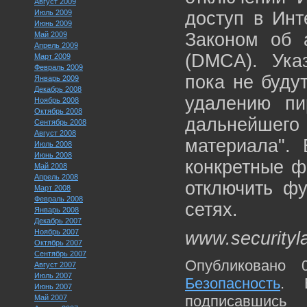
Август 2009
Июль 2009
доступ в Инт
Июнь 2009
Законом об 
Май 2009
Апрель 2009
(DMCA). Указ
Март 2009
Февраль 2009
пока не буду
Январь 2009
Декабрь 2008
удалению пи
Ноябрь 2008
Октябрь 2008
дальнейшег
Сентябрь 2008
Август 2008
материала". 
Июль 2008
Июнь 2008
конкретные ф
Май 2008
Апрель 2008
отключить ф
Март 2008
Февраль 2008
сетях.
Январь 2008
Декабрь 2007
Ноябрь 2007
www.securityl
Октябрь 2007
Сентябрь 2007
Опубликовано 
Август 2007
Июль 2007
Безопасность
. 
Июнь 2007
подписавшис
Май 2007