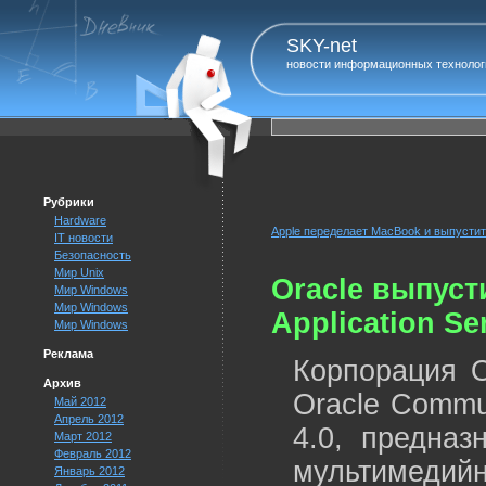
SKY-net
новости информационных технолог
Рубрики
Hardware
Apple переделает MacBook и выпустит
IT новости
Безопасность
Мир Unix
Oracle выпуст
Мир Windows
Мир Windows
Application Ser
Мир Windows
Реклама
Корпорация O
Архив
Oracle Commun
Май 2012
Апрель 2012
4.0, предназ
Март 2012
Февраль 2012
мультимедийн
Январь 2012