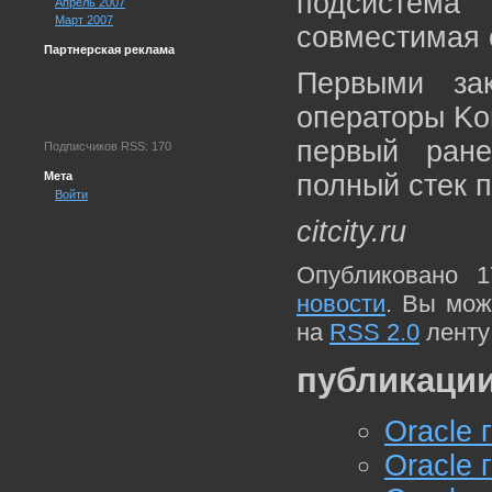
подсистема S
Апрель 2007
Март 2007
совместимая 
Партнерская реклама
Первыми зак
операторы Kor
первый ран
Подписчиков RSS: 170
Мета
полный стек п
Войти
citcity.ru
Опубликовано 1
новости
. Вы мож
на
RSS 2.0
ленту
публикации
Oracle 
Oracle 