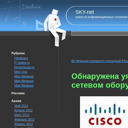
SKY-net
новости информационных технолог
Рубрики
Hardware
Во Франции взорвался очередной iPho
IT новости
Безопасность
Мир Unix
Обнаружена у
Мир Windows
Мир Windows
сетевом обор
Мир Windows
Реклама
Архив
Май 2012
Апрель 2012
Март 2012
Февраль 2012
Январь 2012