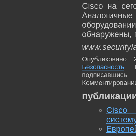
Cisco на сег
Аналогичн
оборудовани
обнаружены, г
www.securityl
Опубликовано 
Безопасность
. 
подписавшис
Комментирование
публикации
Cisco
систему
Европ