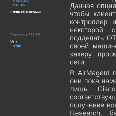
Апрель 2007
Данная опция
Март 2007
Партнерская реклама
чтобы клиен
контроллер 
некоторой 
Подписчиков RSS: 181
подделать OT
Мета
своей машине
Войти
хакеру прос
сети.
В AirMagent 
они пока нам
лишь Cisc
соответству
получение но
Research, б