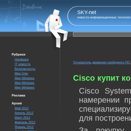
SKY-net
новости информационных технолог
Рубрики
Hardware
Основатель движения свободного ПО 
IT новости
Безопасность
Мир Unix
Cisco купит к
Мир Windows
Мир Windows
Мир Windows
Cisco System
Реклама
намерении пр
Архив
специализиру
Май 2012
Апрель 2012
для построен
Март 2012
Февраль 2012
Январь 2012
За покупку 