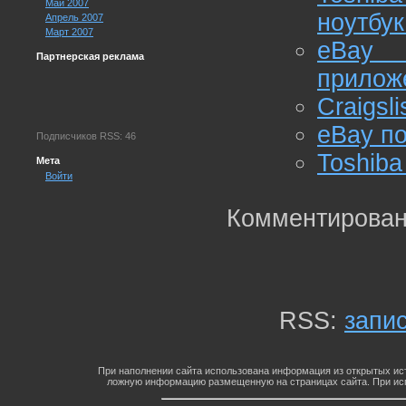
Май 2007
ноутбук
Апрель 2007
Март 2007
eBay 
Партнерская реклама
прилож
Craigsl
eBay п
Подписчиков RSS: 46
Toshiba
Мета
Войти
Комментирован
RSS:
запи
При наполнении сайта использована информация из открытых ист
ложную информацию размещенную на страницах сайта. При исп