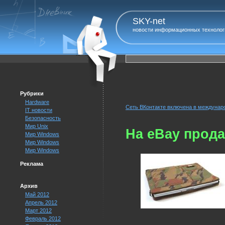
SKY-net
новости информационных технолог
Рубрики
Hardware
Сеть ВКонтакте включена в междунар
IT новости
Безопасность
Мир Unix
На eBay прода
Мир Windows
Мир Windows
Мир Windows
Реклама
Архив
Май 2012
Апрель 2012
Март 2012
Февраль 2012