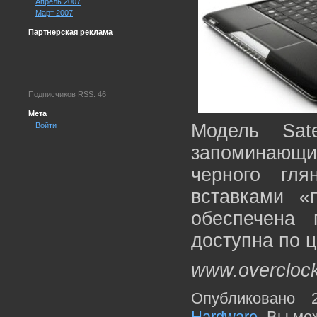
Апрель 2007
Март 2007
Партнерская реклама
Подписчиков RSS: 46
Мета
Модель Sat
Войти
запоминающи
черного гля
вставками «
обеспечена 
доступна по ц
www.overcloc
Опубликовано 
Hardware
. Вы мо