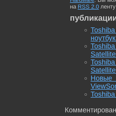
на
RSS 2.0
ленту
публикации
Toshib
ноутбук
Toshiba
Satellit
Toshib
Satelli
Новые 
ViewSo
Toshib
Комментирован