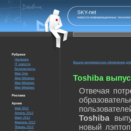
SKY-net
новости информационных технолог
Рубрики
Hardware
Вышло антипиратское обновление для
IT новости
Безопасность
Мир Unix
Toshiba выпуст
Мир Windows
Мир Windows
Мир Windows
Отвечая потр
Реклама
образоват
Архив
пользовател
Май 2012
Апрель 2012
Toshiba
выпу
Март 2012
Февраль 2012
новый лэптоп 
Январь 2012