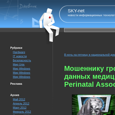
SKY-net
новости информационных технолог
Рубрики
Hardware
В ночь на пятницу в национальной до
IT новости
Безопасность
Мир Unix
Мошеннику гро
Мир Windows
Мир Windows
данных медици
Мир Windows
Perinatal Asso
Реклама
Архив
Май 2012
Апрель 2012
Март 2012
Февраль 2012