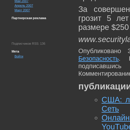
Май 2007
Апрель 2007
За совершен
Март 2007
грозит 5 ле
Партнерская реклама
размере $250
www.securityl
Подписчиков RSS: 136
Опубликовано 
Мета
Войти
Безопасность
. 
подписавшис
Комментирование
публикации
США: л
Сеть
Онлай
YouTub