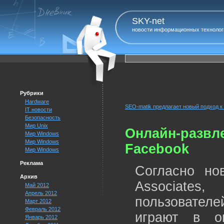
SKY-net
новости информационных технолог
Рубрики
Hardware
SEO-matik предлагает новый подход к
IT новости
Безопасность
Мир Unix
Онлайн-развл
Мир Windows
Мир Windows
Facebook
Мир Windows
Реклама
Согласно но
Архив
Associate
Май 2012
Апрель 2012
пользователе
Март 2012
Февраль 2012
играют в о
Январь 2012