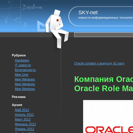
SKY-net
новости информационных технолог
Рубрики
Hardware
Oracle готовит к выпуску 41 патч
IT новости
Безопасность
Мир Unix
Компания Orac
Мир Windows
Мир Windows
Oracle Role M
Мир Windows
Реклама
Архив
Май 2012
Апрель 2012
Март 2012
Февраль 2012
Январь 2012