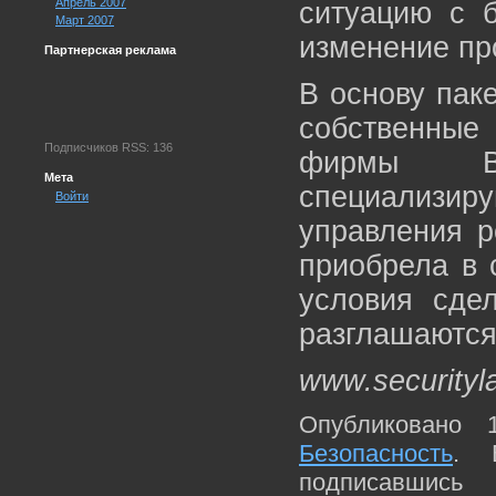
Апрель 2007
ситуацию с б
Март 2007
изменение пр
Партнерская реклама
В основу пак
собственные 
Подписчиков RSS: 136
фирмы Br
Мета
специализи
Войти
управления р
приобрела в 
условия сдел
разглашаются
www.securityl
Опубликовано 
Безопасность
. 
подписавшис