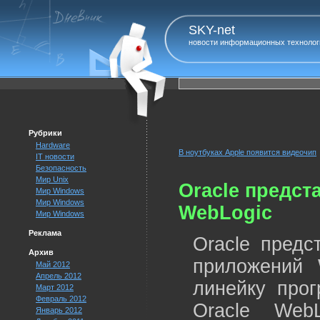
SKY-net
новости информационных технолог
Рубрики
Hardware
В ноутбуках Apple появится видеочип
IT новости
Безопасность
Мир Unix
Oracle предст
Мир Windows
Мир Windows
WebLogic
Мир Windows
Реклама
Oracle предс
Архив
приложений 
Май 2012
Апрель 2012
линейку про
Март 2012
Февраль 2012
Oracle Web
Январь 2012