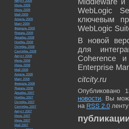
Middleware и
Август 2009
Июль 2009
WebLogic S
Июнь 2009
Май 2009
ключевым пр
Апрель 2009
Март 2009
WebLogic Suit
Февраль 2009
Январь 2009
Декабрь 2008
В новой верс
Ноябрь 2008
Октябрь 2008
для интегра
Сентябрь 2008
Август 2008
Coherence и
Июль 2008
Enterprise Ma
Июнь 2008
Май 2008
Апрель 2008
citcity.ru
Март 2008
Февраль 2008
Январь 2008
Опубликовано 1
Декабрь 2007
новости
. Вы мож
Ноябрь 2007
Октябрь 2007
на
RSS 2.0
ленту
Сентябрь 2007
Август 2007
публикации
Июль 2007
Июнь 2007
Май 2007