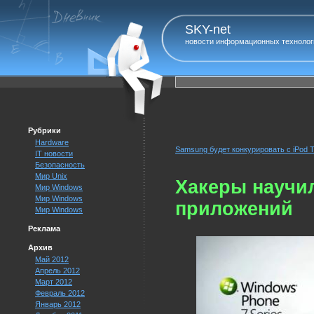
SKY-net
новости информационных технолог
Рубрики
Hardware
Samsung будет конкурировать с iPod 
IT новости
Безопасность
Мир Unix
Хакеры научил
Мир Windows
Мир Windows
приложений
Мир Windows
Реклама
Архив
Май 2012
Апрель 2012
Март 2012
Февраль 2012
Январь 2012