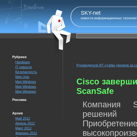
SKY-net
новости информационных технолог
Рубрики
Hardware
Руководителя ИТ-сужбы уволили за с
IT новости
Безопасность
Мир Unix
Cisco заверш
Мир Windows
Мир Windows
ScanSafe
Мир Windows
Реклама
Компания S
решений S
Архив
Май 2012
Приобретение
Апрель 2012
Март 2012
высокопрои
Февраль 2012