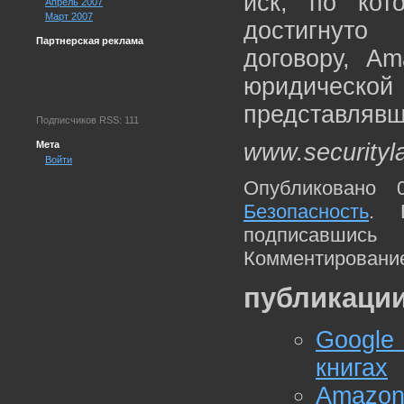
иск, по кот
Апрель 2007
Март 2007
достигнуто
Партнерская реклама
договору, A
юридическо
представлявш
Подписчиков RSS: 111
Мета
www.securityl
Войти
Опубликовано 
Безопасность
. 
подписавшис
Комментирование
публикации
Google
книгах
Amazo