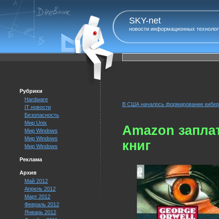
SKY-net
новости информационных технолог
Рубрики
Hardware
В США началось формирование кибер
IT новости
Безопасность
Мир Unix
Amazon заплат
Мир Windows
Мир Windows
книг
Мир Windows
Реклама
Архив
Май 2012
Апрель 2012
Март 2012
Февраль 2012
Январь 2012