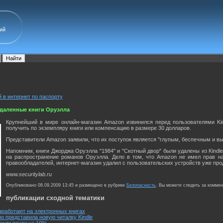
ий
 в интернет по паспорту
удаленные книги Оруэлла
Крупнейший в мире онлайн-магазин Amazon извинился перед пользователями Kin
получить по экземпляру книги или компенсацию в размере 30 долларов.
Представители Amazon заявили, что их поступок является "глупым, беспечным и в
Напомним, книги Джорджа Оруэлла "1984" и "Скотный двор" были удалены из Kindl
на распространение романов Оруэлла. Дело в том, что Amazon не имел прав на
правообладателей, интернет-магазин удалил с пользовательских устройств уже про
www.securitylab.ru
Опубликовано 08.09.2009 13:45 и размещено в рубрике
Безопасность
. Вы можете следить за комме
публикации сходной тематики
аработают на электронных книгах
 представила новую читалку Kindle