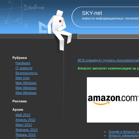
SKY-net
новости информационных технолог
Рубрики
ФСБ планирует пускать пользователей
Hardware
IT новости
Amazon заплатит компенсацию за 
Безопасность
Мир Unix
Мир Windows
Мир Windows
Мир Windows
Реклама
Архив
Май 2012
Апрель 2012
Март 2012
Февраль 2012
Google и Amazon з
Январь 2012
Amazon официально