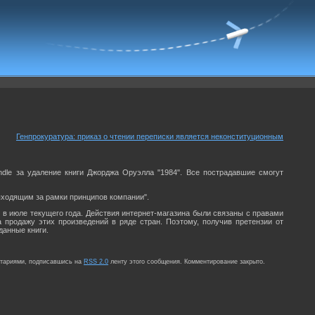
Генпрокуратура: приказ о чтении переписки является неконституционным
dle за удаление книги Джорджа Оруэлла "1984". Все пострадавшие смогут
ыходящим за рамки принципов компании".
e в июле текущего года. Действия интернет-магазина были связаны с правами
 продажу этих произведений в ряде стран. Поэтому, получив претензии от
данные книги.
нтариями, подписавшись на
RSS 2.0
ленту этого сообщения. Комментирование закрыто.