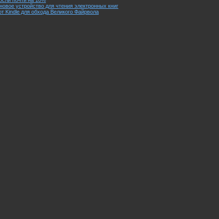
осли почти на 10%
новое устройство для чтения электронных книг
т Kindle для обхода Великого Файрвола