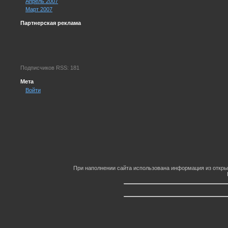
Апрель 2007
Март 2007
Партнерская реклама
Подписчиков RSS: 181
Мета
Войти
При наполнении сайта использована информация из откры