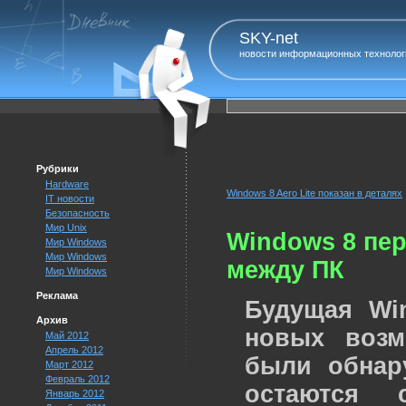
SKY-net
новости информационных технолог
Рубрики
Hardware
Windows 8 Aero Lite показан в деталях
IT новости
Безопасность
Мир Unix
Windows 8 пе
Мир Windows
Мир Windows
между ПК
Мир Windows
Реклама
Будущая Wi
Архив
новых возм
Май 2012
Апрель 2012
были обнар
Март 2012
Февраль 2012
остаются 
Январь 2012