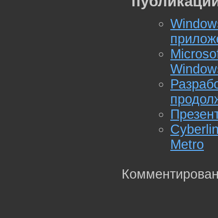
публикации
Window
прилож
Micros
Windows
Разраб
продол
Презент
Cyberl
Metro
Комментирован