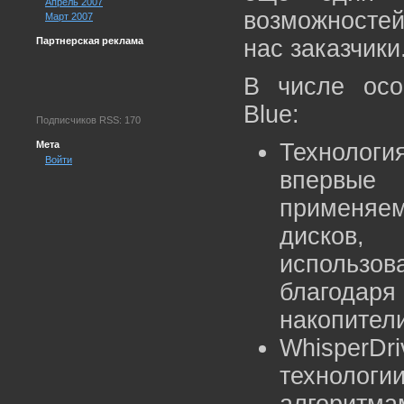
Апрель 2007
возможностей
Март 2007
Партнерская реклама
нас заказчики
В числе осо
Blue:
Подписчиков RSS: 170
Мета
Технолог
Войти
впервые
применяем
дисков,
использ
благодар
накопител
WhisperD
техноло