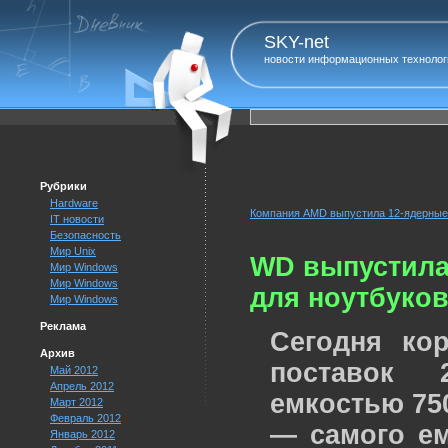
SKY-net
новости информационных технолог
Рубрики
Hardware
Компания AMD выпустила 12-ядерные
IT новости
Безопасность
Мир Unix
WD выпустила
Мир Windows
Мир Windows
для ноутбуко
Мир Windows
Реклама
Сегодня ко
Архив
поставок 
Май 2012
Апрель 2012
емкостью 75
Март 2012
Февраль 2012
— самого ем
Январь 2012