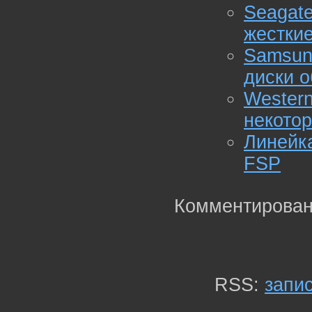
Seaga
жесткие
Samsun
диски 
Western
некото
Линейка
FSP
Комментирован
RSS:
запи