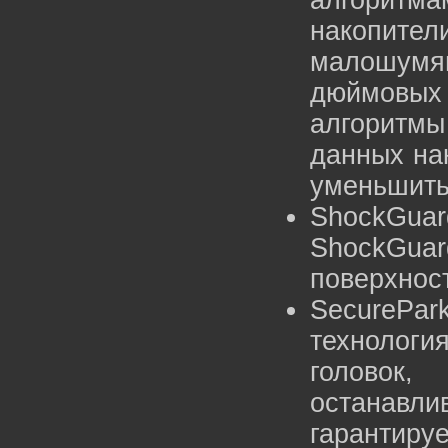
алгоритма
накопит
малошумящ
дюймовых
алгоритм
данных на
уменьшить
ShockGu
ShockGuar
поверхност
SecurePa
технологи
головок, 
останав
гарантиру