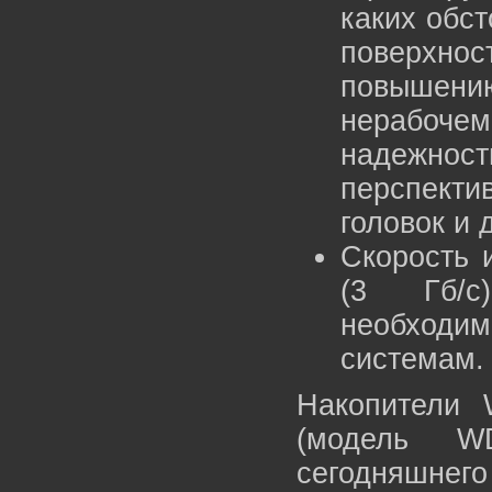
каких обст
поверхн
повышени
нерабоче
надежно
перспект
головок и 
Скорость 
(3 Гб/с)
необход
системам.
Накопители 
(модель W
сегодняшнего