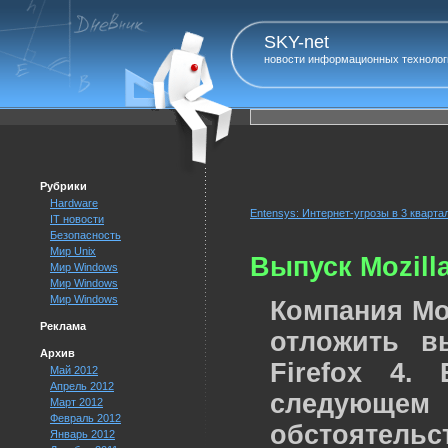
SKY-net
новости информационных технолог
Рубрики
Hardware
Entensys: Интернет-угрозы в 3 кварта
IT новости
Безопасность
Мир Unix
Выпуск Mozilla
Мир Windows
Мир Windows
Мир Windows
Компания Mo
Реклама
отложить в
Архив
Firefox 4.
Май 2012
Апрель 2012
следующе
Март 2012
Февраль 2012
обстоятельс
Январь 2012