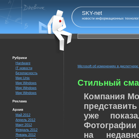
SKY-net
новости информационных технолог
Рубрики
Hardware
Microsoft об изменениях в диспетчере
IT новости
Безопасность
Мир Unix
Стильный смар
Мир Windows
Мир Windows
Мир Windows
Компания Mo
Реклама
представит
Архив
уже показ
Май 2012
Апрель 2012
Фотографии
Март 2012
Февраль 2012
на недавн
Январь 2012