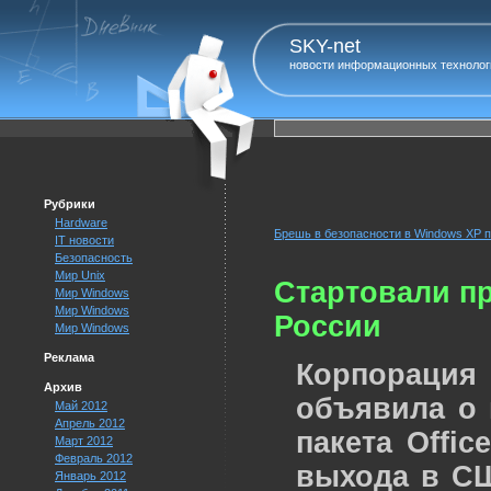
SKY-net
новости информационных технолог
Рубрики
Hardware
Брешь в безопасности в Windows XP 
IT новости
Безопасность
Мир Unix
Стартовали пр
Мир Windows
Мир Windows
России
Мир Windows
Реклама
Корпорация
Архив
объявила о 
Май 2012
Апрель 2012
пакета Offic
Март 2012
Февраль 2012
выхода в СШ
Январь 2012