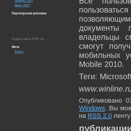
Все пользо
Апрель 2007
Март 2007
пользоватьс
Партнерская реклама
позволяющи
документы 
владельцы с
Подписчиков RSS: 46
смогут полу
Мета
Войти
мобильных у
Mobile 2010.
Теги: Microsof
www.winline.r
Опубликовано 0
Windows
. Вы мо
на
RSS 2.0
ленту
публикации