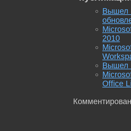
Вышел
обновле
Microso
2010
Microso
Worksp
Вышел M
Microso
Office 
Комментирован