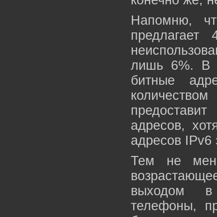
конечно же, н
Напомню, ч
предлагает 
неиспользов
лишь 6%. В 
битные адр
количество
предоставит
адресов, хот
адресов IPv6 
Тем не мен
возрастающ
выходом в
телефоны, п