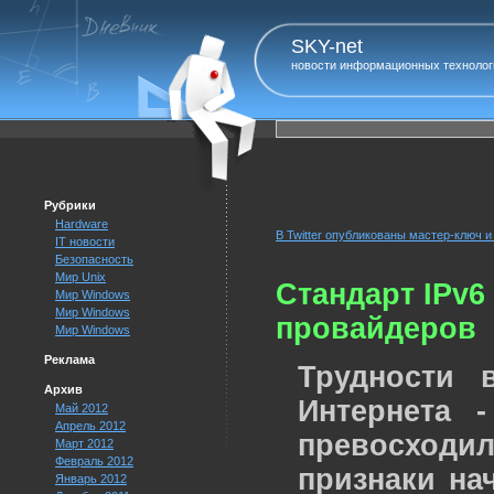
SKY-net
новости информационных технолог
Рубрики
Hardware
В Twitter опубликованы мастер-ключ 
IT новости
Безопасность
Мир Unix
Стандарт IPv6
Мир Windows
Мир Windows
провайдеров
Мир Windows
Реклама
Трудности 
Архив
Интернета 
Май 2012
Апрель 2012
превосход
Март 2012
Февраль 2012
признаки нач
Январь 2012