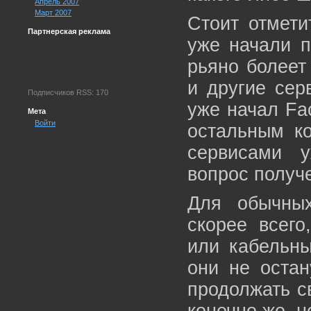
Апрель 2007
Март 2007
Стоит отмети
Партнерская реклама
уже начали п
рьяно болеет
и другие сер
Подписчиков RSS: 170
уже начал Fa
Мета
Войти
остальным ко
сервисами у
вопрос получе
Для обычных
скорее всего
или кабельны
они не остан
продолжать св