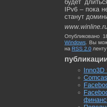
будет длитьс
IPv6 – пока н
станут доми
www.winline.r
Опубликовано 1
Windows
. Вы мо
на
RSS 2.0
ленту
публикации
Inno3D
Comcast
Faceboo
Faceb
финанс