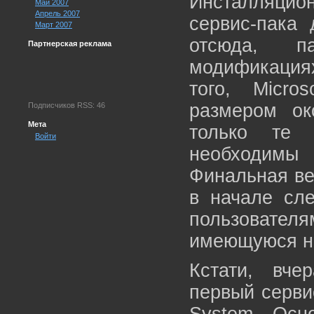
Инсталляцио
Май 2007
Апрель 2007
сервис-пака 
Март 2007
отсюда, п
Партнерская реклама
модификациях
того, Micro
размером ок
Подписчиков RSS: 46
Мета
только те 
Войти
необходимы
Финальная ве
в начале сле
пользовате
имеющуюся на
Кстати, вче
первый сервис