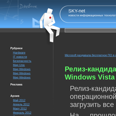
SKY-net
новости информационных технолог
Рубрики
Hardware
Microsoft раздавала бесплатное ПО 
IT новости
Безопасность
Мир Unix
Релиз-кандида
Мир Windows
Мир Windows
Windows Vista
Мир Windows
Реклама
Релиз-канд
операционной
Архив
Май 2012
загрузить вс
Апрель 2012
Март 2012
Февраль 2012
На прошлой