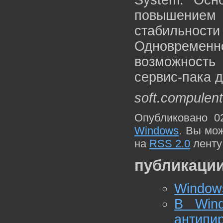
System. Осн
повышение
стабильнос
Одновремен
возможность
сервис-пака 
soft.compulent
Опубликовано 0
Windows
. Вы мо
на
RSS 2.0
ленту
публикации
Windows
В Wind
антипи