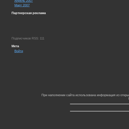
Апрель 2007
Март 2007
Партнерская реклама
Подписчиков RSS: 111
Мета
Войти
При наполнении сайта использована информация из откры