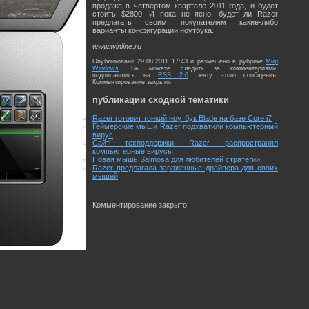
продаже в четвертом квартале 2011 года, и будет
стоить $2800. И пока не ясно, будет ли Razer
предлагать своим покупателям какие-либо
варианты конфигураций ноутбука.
www.winline.ru
Опубликовано 29.08.2011 17:43 и размещено в рубрике
Мир
Windows
. Вы можете следить за комментариями,
подписавшись на
RSS 2.0
ленту этого сообщения.
Комментирование закрыто.
публикации сходной тематики
Razer готовит тонкий ноутбук Blade на базе Core i7
Геймерские мыши Razer подхватили компьютерный
вирус
Сайт техподдержки Razer распространял
компьютерные вирусы
Новая мышь Salmosa для любителей стратегий
Razer предлагала зараженные драйвера для своих
мышей
Комментирование закрыто.