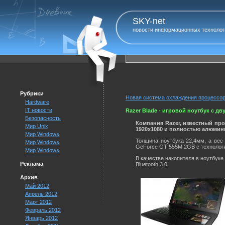
SKY-net
новости информационных технолог
Рубрики
Новая система охлаждения процессор
Hardware
IT новости
Razer Blade - игровой ноутбук с д
Безопасность
Компания Razer, известный пр
Мир Unix
1920x1080 и полностью алюмин
Мир Windows
Толщина ноутбука 22,4мм, а вес 
Мир Windows
GeForce GT 555M 2GB с технологи
Мир Windows
В качестве накопителя в ноутбуке
Реклама
Bluetooth 3.0.
Архив
Май 2012
Апрель 2012
Март 2012
Февраль 2012
Январь 2012