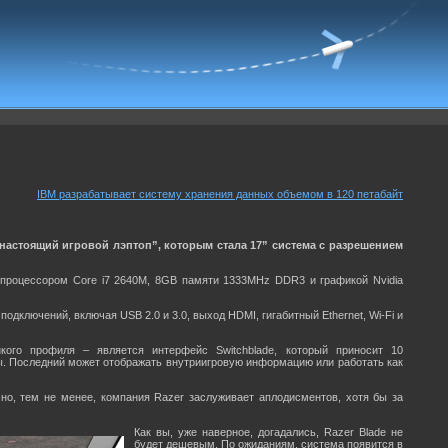
IBM разрабатывает систему хранения данных объемом в 120 петабайт
настоящий игровой лэптоп”, которым стала 17” система с разрешением
Hz процессором Core i7 2640M, 8GB памяти 1333MHz DDR3 и графикой Nvidia
дключений, включая USB 2.0 и 3.0, выход HDMI, гигабитный Ethernet, Wi-Fi и
ого профиля – является интерфейс Switchblade, который приносит 10
ы. Последний может отображать внутриигровую информацию или работать как
 но, тем не менее, компания Razer заслуживает аплодисментов, хотя бы за
Как вы, уже наверное, догадались, Razer Blade не
будет дешевым. По ожиданиям, система появится в