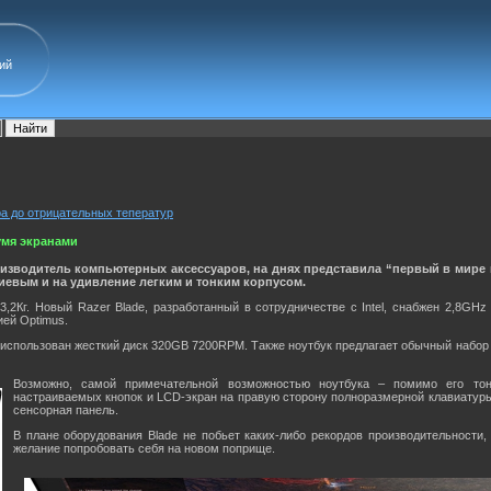
ий
а до отрицательных теператур
вумя экранами
оизводитель компьютерных аксессуаров, на днях представила “первый в мире 
иевым и на удивление легким и тонким корпусом.
3,2Кг. Новый Razer Blade, разработанный в сотрудничестве с Intel, снабжен 2,8G
ей Optimus.
 использован жесткий диск 320GB 7200RPM. Также ноутбук предлагает обычный набор по
Возможно, самой примечательной возможностью ноутбука – помимо его тонк
настраиваемых кнопок и LCD-экран на правую сторону полноразмерной клавиатур
сенсорная панель.
В плане оборудования Blade не побьет каких-либо рекордов производительности,
желание попробовать себя на новом поприще.