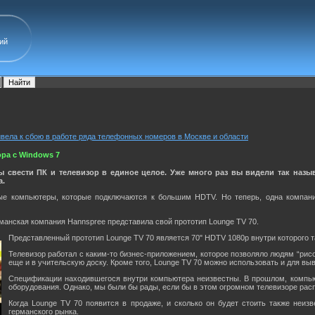
ий
вела к сбою в работе ряда телефонных номеров в Москве и области
ора с Windows 7
ы свести ПК и телевизор в единое целое. Уже много раз вы видели так назыв
а.
е компьютеры, которые подключаются к большим HDTV. Но теперь, одна компания 
рманская компания Hannspree представила свой прототип Lounge TV 70.
Представленный прототип Lounge TV 70 является 70" HDTV 1080p внутри которого 
Телевизор работал с каким-то бизнес-приложением, которое позволяло людям “рис
еще и в учительскую доску. Кроме того, Lounge TV 70 можно использовать и для вы
Спецификации находившегося внутри компьютера неизвестны. В прошлом, компьют
оборудования. Однако, мы были бы рады, если бы в этом огромном телевизоре рас
Когда Lounge TV 70 появится в продаже, и сколько он будет стоить также неиз
германского рынка.