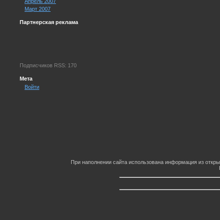
Апрель 2007
Март 2007
Партнерская реклама
Подписчиков RSS: 170
Мета
Войти
При наполнении сайта использована информация из откры