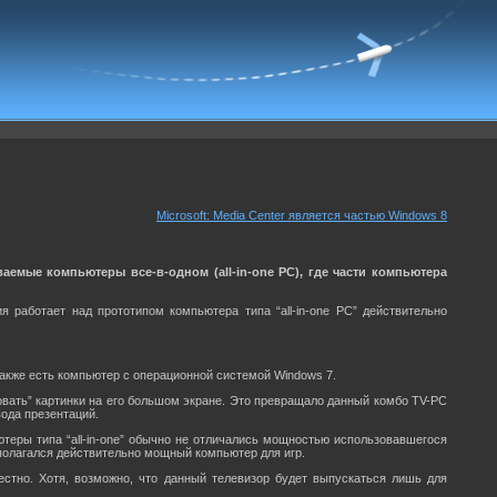
Microsoft: Media Center является частью Windows 8
аемые компьютеры все-в-одном (all-in-one PC), где части компьютера
работает над прототипом компьютера типа “all-in-one PC” действительно
также есть компьютер с операционной системой Windows 7.
овать” картинки на его большом экране. Это превращало данный комбо TV-PC
вода презентаций.
еры типа “all-in-one” обычно не отличались мощностью использовавшегося
полагался действительно мощный компьютер для игр.
вестно. Хотя, возможно, что данный телевизор будет выпускаться лишь для