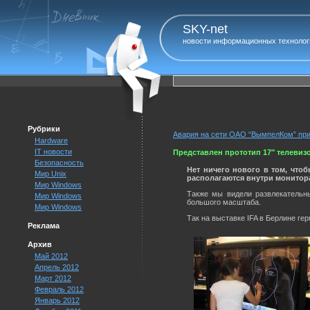
SKY-net
новости информационных технолог
Рубрики
Авария на сети ОАО “ВымпелКом” при
Hardware
IT новости
Представлен прототип 17″ телевиз
Безопасность
Нет ничего нового в том, чтоб
Мир Unix
располагаются внутри монитор
Мир Windows
Также мы видели развлекательны
Мир Windows
большого масштаба.
Мир Windows
Так на выставке IFA в Берлине ге
Реклама
Архив
Май 2012
Апрель 2012
Март 2012
Февраль 2012
Январь 2012