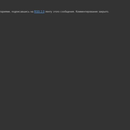
нтариями, подписавшись на
RSS 2.0
ленту этого сообщения. Комментирование закрыто.