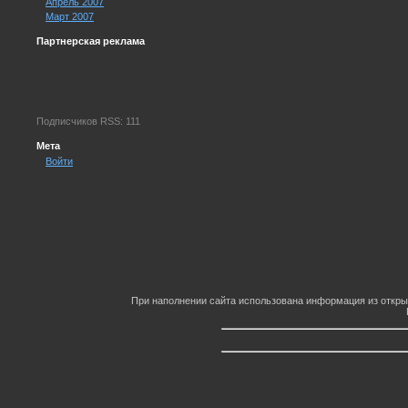
Апрель 2007
Март 2007
Партнерская реклама
Подписчиков RSS: 111
Мета
Войти
При наполнении сайта использована информация из откры