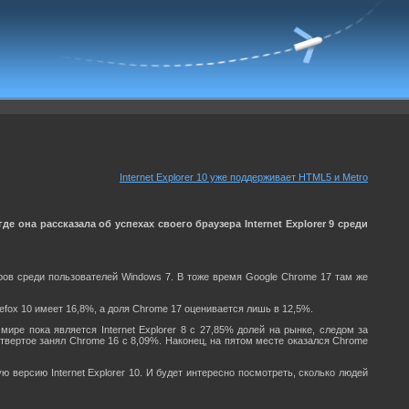
Internet Explorer 10 уже поддерживает HTML5 и Metro
е она рассказала об успехах своего браузера Internet Explorer 9 среди
еров среди пользователей Windows 7. В тоже время Google Chrome 17 там же
efox 10 имеет 16,8%, а доля Chrome 17 оценивается лишь в 12,5%.
ире пока является Internet Explorer 8 с 27,85% долей на рынке, следом за
четвертое занял Chrome 16 с 8,09%. Наконец, на пятом месте оказался Chrome
ю версию Internet Explorer 10. И будет интересно посмотреть, сколько людей