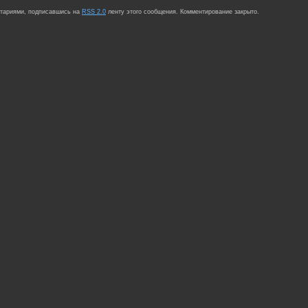
нтариями, подписавшись на
RSS 2.0
ленту этого сообщения. Комментирование закрыто.