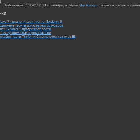
Опубликовано 02.03.2012 23:41 и размещено в рубрике
Мир Windows
. Вы можете следить за комме
ики
ws 7 предпочитают Internet Explorer 9
продолжает терять долю рынка браузеров
net Explorer 9 продолжает расти
8 стал лучшим браузером октября
 декабре части Firefox и Chrome росли за счет IE