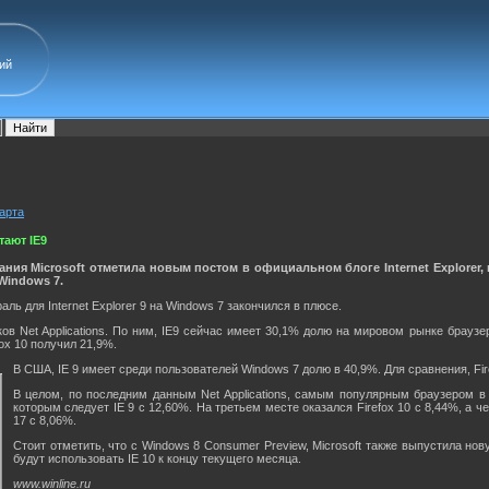
ий
марта
ают IE9
ния Microsoft отметила новым постом в официальном блоге Internet Explorer, гд
Windows 7.
ль для Internet Explorer 9 на Windows 7 закончился в плюсе.
ов Net Applications. По ним, IE9 сейчас имеет 30,1% долю на мировом рынке брауз
fox 10 получил 21,9%.
В США, IE 9 имеет среди пользователей Windows 7 долю в 40,9%. Для сравнения, Fir
В целом, по последним данным Net Applications, самым популярным браузером в м
которым следует IE 9 с 12,60%. На третьем месте оказался Firefox 10 с 8,44%, а 
17 с 8,06%.
Стоит отметить, что с Windows 8 Consumer Preview, Microsoft также выпустила нову
будут использовать IE 10 к концу текущего месяца.
www.winline.ru