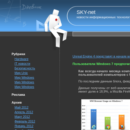
SKY-net
новости информационных технолог
Рубрики
Unreal Engine 4 представят в начале 
Hardware
IT новости
Пользователи Windows 7 предпочит
Безопасность
Как всегда начало месяца компа
Мир Unix
пользователей компьютеров с 
Мир Windows
По последним данным блога, февра
Мир Windows
Мир Windows
Данные получены от веб-аналитик
имеет долю в 18,9%, а Mozilla Fire
Реклама
Архив
Май 2012
Апрель 2012
Март 2012
Февраль 2012
Январь 2012