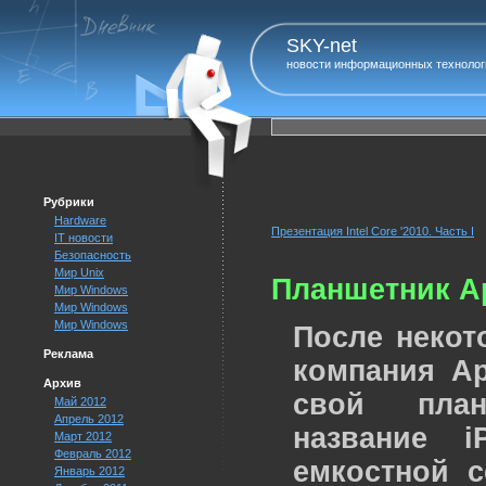
SKY-net
новости информационных технолог
Рубрики
Hardware
Презентация Intel Core '2010. Часть I
IT новости
Безопасность
Мир Unix
Планшетник Ap
Мир Windows
Мир Windows
Мир Windows
После некот
Реклама
компания Ap
Архив
свой план
Май 2012
Апрель 2012
название i
Март 2012
Февраль 2012
емкостной 
Январь 2012