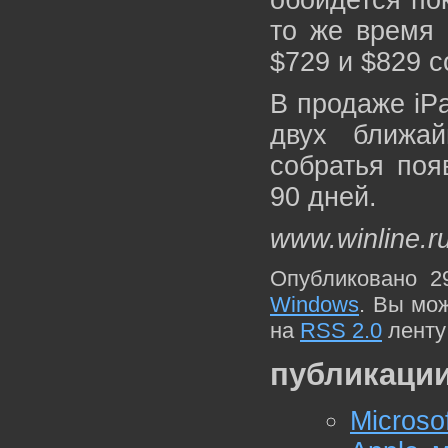
обойдется по
то же время 
$729 и $829 с
В продаже iPa
двух ближа
собратья поя
90 дней.
www.winline.r
Опубликовано 2
Windows
. Вы мо
на
RSS 2.0
ленту
публикации
Microso