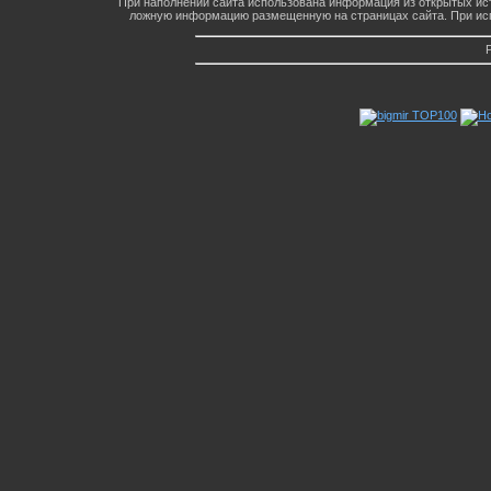
При наполнении сайта использована информация из открытых ист
ложную информацию размещенную на страницах сайта. При исп