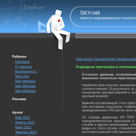
SKY-net
новости информационных технолог
Рубрики
Intel начнет производство процессоро
Hardware
IT новости
Очередные приговоры в отношени
Безопасность
Согласно данным, полученным
Мир Unix
вынесено несколько приговоро
Мир Windows
Наиболее пристального внимания 
Мир Windows
соответственно). В результате их
Мир Windows
умышленно распространили и исп
крупный размер).
Реклама
Важной составляющей этого прес
они поставили под угрозу стабил
нелицензионного ПО могла лечь н
Архив
По словам директора НП ППП Д
Май 2012
осведомленностью заказчиков и
Апрель 2012
службы и другие организации, спе
Март 2012
видно из этого случая, становят
интеллектуальной собственности 
Февраль 2012