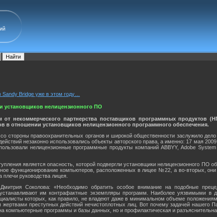
ий
в Sandy Bridge уже в этом году…
и установщиков нелицензионного ПО
 от некоммерческого партнерства поставщиков программных продуктов (Н
в в отношении установщиков нелицензионного программного обеспечения.
со стороны правоохранительных органов и широкой общественности заслужило дело д
 действий незаконно использовались объекты авторского права, а именно: 17 мая 200
ользовали нелицензионные программные продукты компаний ABBYY, Adobe System и 
тупления является опасность, которой подвергли установщики нелицензионного ПО 
ьное функционирование компьютеров, расположенных в лицее №22, а во-вторых, они
а плечи руководства лицея.
митрия Соколова: «Необходимо обратить особое внимание на подобные прецед
 устанавливают им контрафактные экземпляры программ. Наиболее уязвимыми в д
циалисты которых, как правило, не владеют даже в минимальном объеме положениями з
ся жертвами преступных действий нечистоплотных лиц. Вот почему задачей нашего П
на компьютерные программы и базы данных, но и профилактическая и разъяснительна