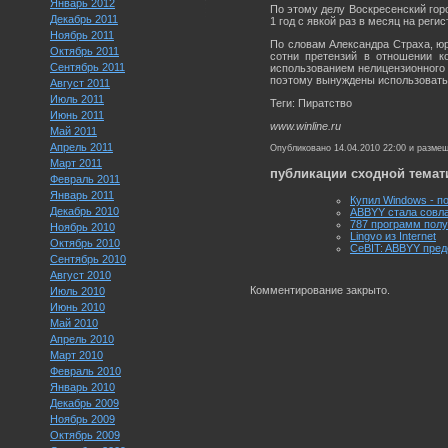
Январь 2012
По этому делу Воскресенский гор
Декабрь 2011
1 год с явкой раз в месяц на рег
Ноябрь 2011
По словам Александра Страха, ю
Октябрь 2011
сотни претензий в отношении к
Сентябрь 2011
использованием нелицензионного
поэтому вынуждены использовать 
Август 2011
Июль 2011
Теги: Пиратство
Июнь 2011
www.winline.ru
Май 2011
Апрель 2011
Опубликовано 14.04.2010 22:00 и разме
Март 2011
публикации сходной темат
Февраль 2011
Январь 2011
Купил Windows - п
Декабрь 2010
ABBYY стала совл
787 программ полу
Ноябрь 2010
Lingvo из Internet
Октябрь 2010
CeBIT: ABBYY пред
Сентябрь 2010
Август 2010
Комментирование закрыто.
Июль 2010
Июнь 2010
Май 2010
Апрель 2010
Март 2010
Февраль 2010
Январь 2010
Декабрь 2009
Ноябрь 2009
Октябрь 2009