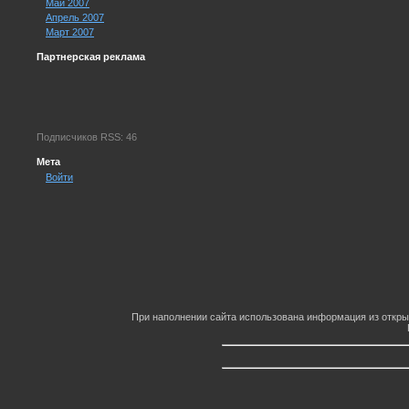
Май 2007
Апрель 2007
Март 2007
Партнерская реклама
Подписчиков RSS: 46
Мета
Войти
При наполнении сайта использована информация из откры