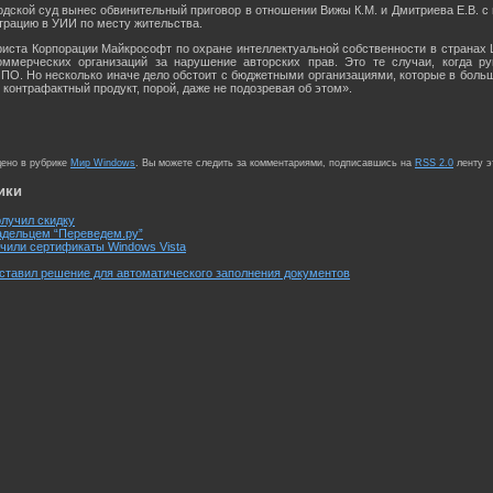
одской суд вынес обвинительный приговор в отношении Вижы К.М. и Дмитриева Е.В. с
истрацию в УИИ по месту жительства.
риста Корпорации Майкрософт по охране интеллектуальной собственности в странах
оммерческих организаций за нарушение авторских прав. Это те случаи, когда ру
 ПО. Но несколько иначе дело обстоит с бюджетными организациями, которые в бол
контрафактный продукт, порой, даже не подозревая об этом».
щено в рубрике
Мир Windows
. Вы можете следить за комментариями, подписавшись на
RSS 2.0
ленту э
ики
олучил скидку
адельцем “Переведем.ру”
чили сертификаты Windows Vista
ставил решение для автоматического заполнения документов