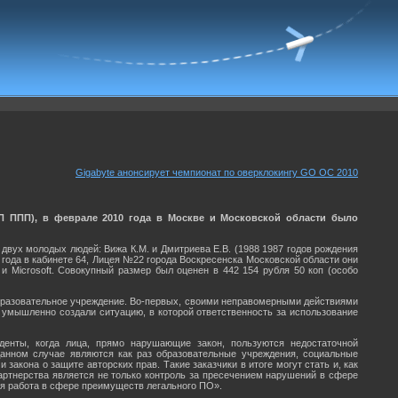
Gigabyte анонсирует чемпионат по оверклокингу GO OC 2010
П ППП), в феврале 2010 года в Москве и Московской области было
вух молодых людей: Вижа К.М. и Дмитриева Е.В. (1988 1987 годов рождения
9 года в кабинете 64, Лицея №22 города Воскресенска Московской области они
Microsoft. Совокупный размер был оценен в 442 154 рубля 50 коп (особо
образовательное учреждение. Во-первых, своими неправомерными действиями
 умышленно создали ситуацию, в которой ответственность за использование
енты, когда лица, прямо нарушающие закон, пользуются недостаточной
анном случае являются как раз образовательные учреждения, социальные
акона о защите авторских прав. Такие заказчики в итоге могут стать и, как
артнерства является не только контроль за пресечением нарушений в сфере
я работа в сфере преимуществ легального ПО».