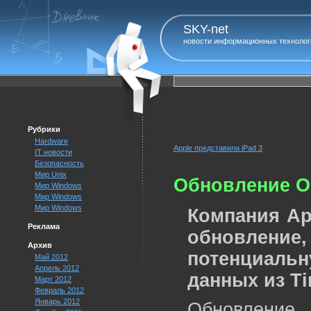
SKY-net
новости информационных технолог
Рубрики
Hardware
Apple представила iPad 3
IT новости
Безопасность
Мир Unix
Обновление OS
Мир Windows
Мир Windows
Мир Windows
Компания Ap
Реклама
обновление
Архив
потенциаль
Май 2012
Апрель 2012
данных из Ti
Март 2012
Февраль 2012
Январь 2012
Обновление 