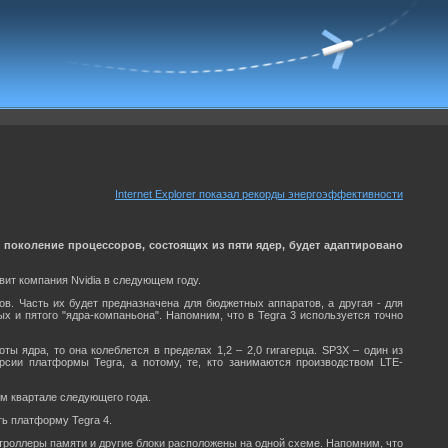
Internet Explorer показал рекорды энергоэффективности
е поколение процессоров, состоящих из пяти ядер, будет адаптировано
вит компания Nvidia в следующем году.
в. Часть их будет предназначена для бюджетных аппаратов, а другая - для
ых и пятого "ядра-компаньона". Напомним, что в Tegra 3 используется точно
ты ядра, то она колеблется в пределах 1,2 – 2,0 гигагерца. SP3X – один из
рсии платформы Tegra, а потому, те, кто занимаются производством LTE-
ем квартале следующего года.
ть платформу Tegra 4.
нтроллеры памяти и другие блоки расположены на одной схеме. Напомним, что