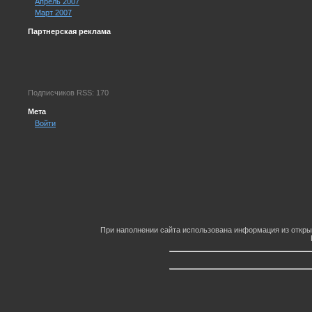
Апрель 2007
Март 2007
Партнерская реклама
Подписчиков RSS: 170
Мета
Войти
При наполнении сайта использована информация из откры