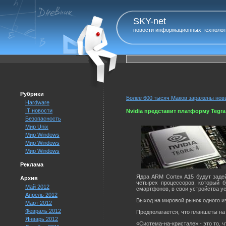
SKY-net
новости информационных технолог
Рубрики
Более 600 тысяч Маков заражены но
Hardware
IT новости
Nvidia представит платформу Tegra 
Безопасность
Мир Unix
Мир Windows
Мир Windows
Мир Windows
Реклама
Ядра ARM Cortex A15 будут задей
Архив
четырех процессоров, который б
Май 2012
смартфонов, в свои устройства 
Апрель 2012
Выход на мировой рынок одного из
Март 2012
Февраль 2012
Предполагается, что планшеты на 
Январь 2012
«Система-на-кристале» - это то, 