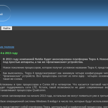
ий
вым трояном
4 в 2013 году
В 2013 году компанией Nvidia будет анонсирована платформа Tegra 4. Ново
под простые аппараты, а так же «флагманские» устройства.
Новое поколение процессоров, которое получит условное название Tegra 4, предста
Как выяснилось, Tegra 4 предусматривает как минимум четыре конфигурации чипо
"флагманских" устройств. Все процессоры состоят из пяти ядер - четырех основн
такая же схема.
ствованы в трех процессорах и Cortex A9 в четвертом. Что касается тактовой часто
удет поддерживать сети LTE. Кстати, такой возможности не дают современные ве
устанавливают процессоры Qualcomm.
 чипов запланирован на начало 2013 года, остальные же могут появиться уже в треть
базе операционной системы Windows 8 войдут в число тех, которые будут использова
что представляет собой платформа Tegra, центральный и графический процессоры, ко