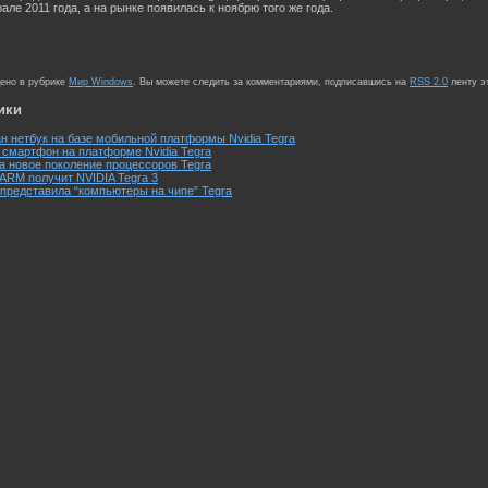
ле 2011 года, а на рынке появилась к ноябрю того же года.
щено в рубрике
Мир Windows
. Вы можете следить за комментариями, подписавшись на
RSS 2.0
ленту э
ики
 нетбук на базе мобильной платформы Nvidia Tegra
смартфон на платформе Nvidia Tegra
а новое поколение процессоров Tegra
 ARM получит NVIDIA Tegra 3
 представила “компьютеры на чипе” Tegra