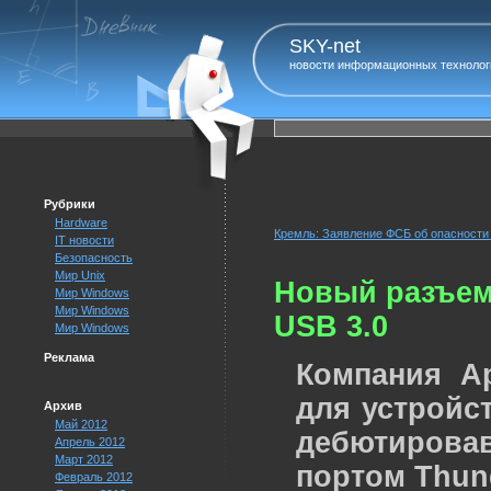
SKY-net
новости информационных технолог
Рубрики
Hardware
Кремль: Заявление ФСБ об опасности 
IT новости
Безопасность
Мир Unix
Новый разъем 
Мир Windows
Мир Windows
USB 3.0
Мир Windows
Реклама
Компания A
для устройс
Архив
Май 2012
дебютирова
Апрель 2012
Март 2012
портом Thunde
Февраль 2012