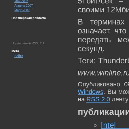
5Гбит/сек –
Май 2007
Апрель 2007
своими 12Мби
Март 2007
Партнерская реклама
В терминах 
означает, чт
передать ме
Подписчиков RSS: 111
секунд.
Мета
Войти
Теги: Thunderb
www.winline.r
Опубликовано 0
Windows
. Вы мо
на
RSS 2.0
ленту
публикации
Inte