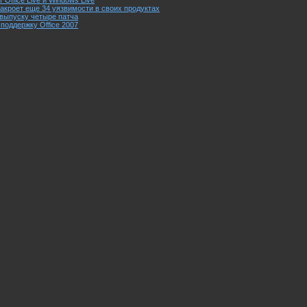
 Office Live и Windows Live
закроет еще 34 уязвимости в своих продуктах
к выпуску четыре патча
 поддержку Office 2007