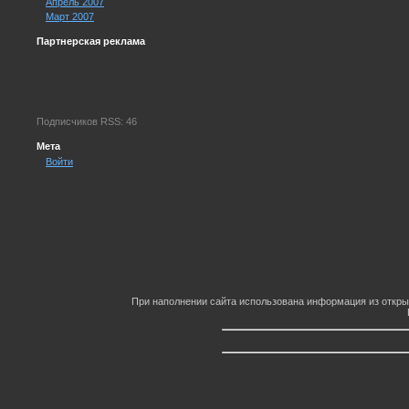
Апрель 2007
Март 2007
Партнерская реклама
Подписчиков RSS: 46
Мета
Войти
При наполнении сайта использована информация из откры