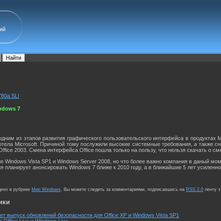
ий
780a SLI
ndows 7
 одним из этапов развития графического пользовательского интерфейса в продуктах Mi
отела Microsoft. Причиной тому послужили высокие системные требования, а также сн
Office 2003. Смена интерфейса Office пошла только на пользу, что нельзя скачать о с
же Windows Vista SP1 и Windows Server 2008, но что более важно компания в даный м
я планирует анонсировать Windows 7 ближе к 2010 году, а в ближайшие 5 лет усиленн
щено в рубрике
Мир Windows
. Вы можете следить за комментариями, подписавшись на
RSS 2.0
ленту э
ики
ет выпуск обновлений безопасности для Office XP и Windows Vista SP1