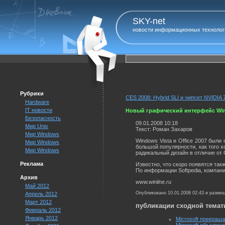
SKY-net
новости информационных технолог
Рубрики
CES 2008: Hybrid SLI и чипсет NVIDIA 
Hardware
IT новости
Новый графический интерфейс Wi
Безопасность
09.01.2008 10:18
Мир Unix
Текст: Роман Захаров
Мир Windows
Windows Vista и Office 2007 были
Мир Windows
большой популярности, как того х
Мир Windows
радикальный дизайн в отличие от 
Реклама
Известно, что скоро появятся так
По информации Softpedia, компани
Архив
www.winline.ru
Май 2012
Опубликовано 10.01.2008 02:43 и разме
Апрель 2012
Март 2012
публикации сходной темат
Февраль 2012
Январь 2012
Microsoft прекраща