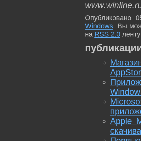
www.winline.r
Опубликовано 0
Windows
. Вы мо
на
RSS 2.0
ленту
публикации
Магази
AppSto
Прилож
Window
Micros
прилож
Apple 
скачив
Первы