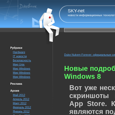
SKY-net
новости информационных технолог
Рубрики
Hardware
Duke Nukem Forever: официальные с
IT новости
Безопасность
Мир Unix
Новые подробн
Мир Windows
Мир Windows
Windows 8
Мир Windows
Реклама
Вот уже нес
Архив
скриншоты 
Май 2012
Апрель 2012
App Store. 
Март 2012
Февраль 2012
являются по
Январь 2012