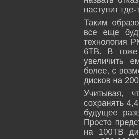
назвать отка
наступит где-
Таким образо
все еще буду
технология P
6TB. В тоже
увеличить е
более, с воз
дисков на 20
Учитывая, ч
сохранять 4,
будущее разв
Просто предс
на 100TB ди