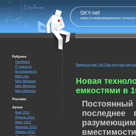
SKY-net
новости информационных технолог
Рубрики
Hardware
Видеохостинг YouTube получил ряд н
IT новости
Безопасность
Мир Unix
Новая техноло
Мир Windows
Мир Windows
емкостями в 
Мир Windows
Реклама
Постоянный
Архив
последнее 
Май 2012
Апрель 2012
разумеющим
Март 2012
Февраль 2012
вместимости
Январь 2012