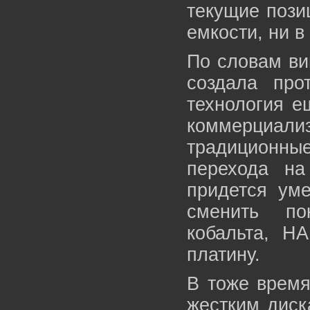
текущие пози
емкости, ни в
По словам ви
создала про
технология е
коммерциа
традиционны
перехода н
придется уме
сменить по
кобальта, HA
платину.
В тоже время
жестким диск