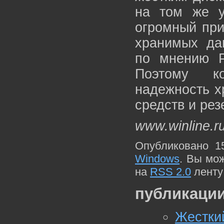
на том же у
огромный при
хранимых да
по мнению Р
Поэтому ко
надежность х
средств и рез
www.winline.r
Опубликовано 1
Windows
. Вы мо
на
RSS 2.0
ленту
публикации
Жестки