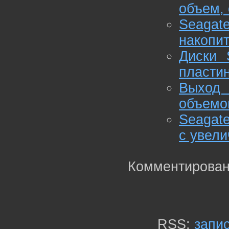
объем, 
Seaga
накопи
Диски 
пласти
Выход
объемом
Seagate
с увел
Комментирован
RSS:
запи