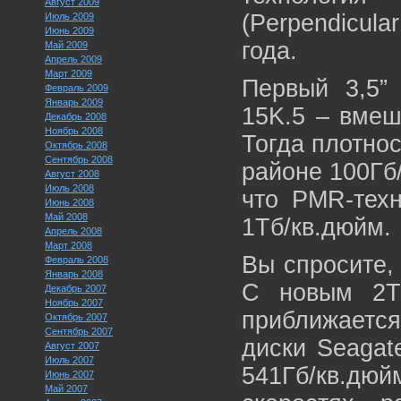
Август 2009
(Perpendicula
Июль 2009
Июнь 2009
года.
Май 2009
Апрель 2009
Март 2009
Первый 3,5”
Февраль 2009
Январь 2009
15K.5 – вмеш
Декабрь 2008
Ноябрь 2008
Тогда плотно
Октябрь 2008
Сентябрь 2008
районе 100Гб
Август 2008
Июль 2008
что PMR-техн
Июнь 2008
Май 2008
1Tб/кв.дюйм.
Апрель 2008
Март 2008
Вы спросите,
Февраль 2008
Январь 2008
С новым 2T
Декабрь 2007
Ноябрь 2007
приближается
Октябрь 2007
Сентябрь 2007
диски Seagat
Август 2007
Июль 2007
541Гб/кв.дюй
Июнь 2007
Май 2007