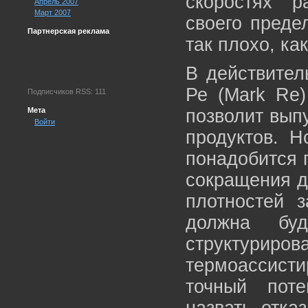
скоростях р
Апрель 2007
Март 2007
своего преде
Партнерская реклама
так плохо, ка
В действител
Ре (Mark Re)
Подписчиков RSS: 111
Мета
позволит вып
Войти
продуктов. Н
понадобится г
сокращения д
плотностей з
должна буд
структурир
термоассист
точный пот