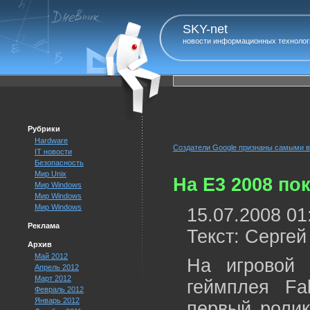
SKY-net
новости информационных технолог
Рубрики
Hardware
Создатели Google признаны самыми 
IT новости
Безопасность
Мир Unix
На E3 2008 пок
Мир Windows
Мир Windows
Мир Windows
15.07.2008 01
Реклама
Текст: Серге
Архив
Май 2012
На игровой 
Апрель 2012
Март 2012
геймплея Fa
Февраль 2012
Январь 2012
первый ролик