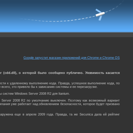
Google запустит магазин приложений для Chrome и Chrome OS
r (cdd.dll), о которой было сообщено публично. Уязвимость касается
вести к удаленному выполнению кода. Правда, успешное выполнение кода, по
 всего, это привело бы к зависанию системы и ее перезагрузке.
 систем Windows Server 2008 R2 для Itanium.
 Server 2008 R2 по умолчанию выключен. Поэтому как возможный вариант
омпания уже работает над обновлением безопасности, которое будет призвано
аружена еще в апреле 2009 года. Правда, та же Secunica дала ей рейтинг