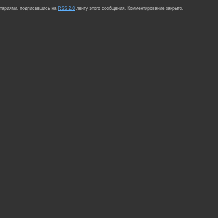
нтариями, подписавшись на
RSS 2.0
ленту этого сообщения. Комментирование закрыто.