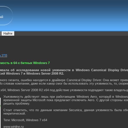
ий
а 3TB
мость в 64-х битных Windows 7
аявила об исследовании новой уязвимости в Windows Canonical Display Drive
ий Windows 7 и Windows Server 2008 R2.
ого гиганта, ошибка находится в драйвере Canonical Display Driver. Она может при
По словам компании, даже если хакер смог бы использовать эту уязвимость, то, скорее
64, Windows Server 2008 R2 x64 под действие уязвимости подпадают также владельцы
Уыязвимость действует лишь при работающем Windows Aero, который в Windows
временной защиты Microsoft пока предлагает отключить Aero. С другой стороны к
решить проблему.
Стоит отметить, что по данным компании Secunica, данная уязвимость была обн
некритической.
Теги: Microsoft, Windows 7 x64
www.winline.ru