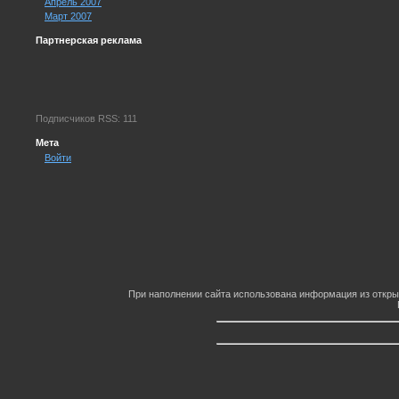
Апрель 2007
Март 2007
Партнерская реклама
Подписчиков RSS: 111
Мета
Войти
При наполнении сайта использована информация из откры