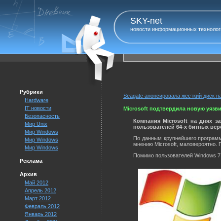
SKY-net
новости информационных технолог
Рубрики
Seagate анонсировала жесткий диск н
Hardware
IT новости
Microsoft подтвердила новую уязви
Безопасность
Компания Microsoft на днях з
Мир Unix
пользователей 64-х битных верс
Мир Windows
По данным крупнейшего программн
Мир Windows
мнению Microsoft, маловероятно. 
Мир Windows
Помимо пользователей Windows 7 x
Реклама
Архив
Май 2012
Апрель 2012
Март 2012
Февраль 2012
Январь 2012