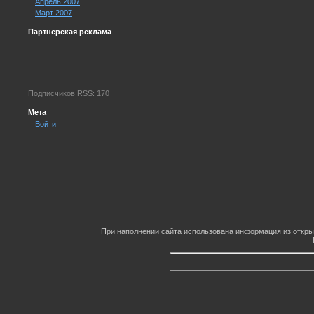
Апрель 2007
Март 2007
Партнерская реклама
Подписчиков RSS: 170
Мета
Войти
При наполнении сайта использована информация из откры