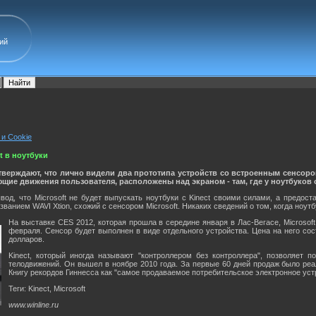
ий
 и Cookie
t в ноутбуки
утверждают, что лично видели два прототипа устройств со встроенным сенсор
ющие движения пользователя, расположены над экраном - там, где у ноутбуков
вод, что Microsoft не будет выпускать ноутбуки с Kinect своими силами, а предос
ванием WAVI Xtion, схожий с сенсором Microsoft. Никаких сведений о том, когда ноутбук
На выставке CES 2012, которая прошла в середине января в Лас-Вегасе, Microsof
февраля. Сенсор будет выполнен в виде отдельного устройства. Цена на него сост
долларов.
Kinect, который иногда называют "контроллером без контроллера", позволяет
телодвижений. Он вышел в ноябре 2010 года. За первые 60 дней продаж было реал
Книгу рекордов Гиннесса как "самое продаваемое потребительское электронное уст
Теги: Kinect, Microsoft
www.winline.ru