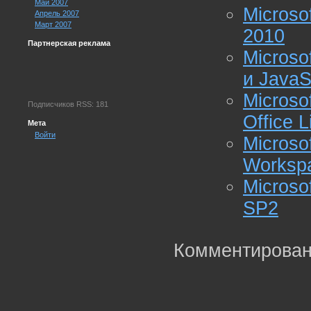
Май 2007
Microso
Апрель 2007
Март 2007
2010
Партнерская реклама
Microso
и JavaS
Microso
Подписчиков RSS: 181
Office 
Мета
Войти
Microso
Worksp
Microso
SP2
Комментирован