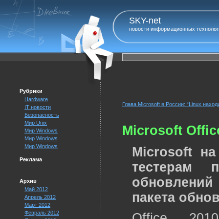
SKY-net
новости информационных технолог
Рубрики
Hardware
Глава Microsoft в России: “Linux нахо
IT новости
Безопасность
Мир Unix
Microsoft Offi
Мир Windows
Мир Windows
Мир Windows
Microsoft н
Реклама
тестерам 
обновлений
Архив
Май 2012
пакета обно
Апрель 2012
Март 2012
Февраль 2012
Office 201