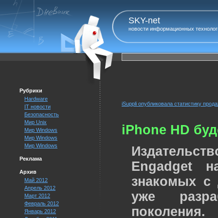
SKY-net
новости информационных технолог
Рубрики
Hardware
iSuppli опубликовала статистику прода
IT новости
Безопасность
Мир Unix
iPhone HD буд
Мир Windows
Мир Windows
Мир Windows
Издательство
Реклама
Engadget н
Архив
знакомых с 
Май 2012
Апрель 2012
уже разра
Март 2012
Февраль 2012
поколения.
Январь 2012