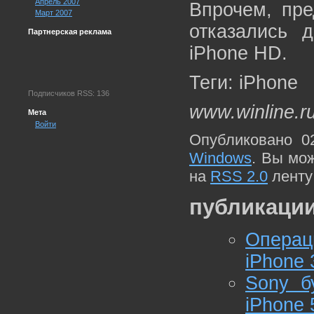
Апрель 2007
Впрочем, пре
Март 2007
отказались 
Партнерская реклама
iPhone HD.
Теги: iPhone
Подписчиков RSS: 136
www.winline.r
Мета
Войти
Опубликовано 0
Windows
. Вы мо
на
RSS 2.0
ленту
публикации
Операц
iPhone
Sony б
iPhone 