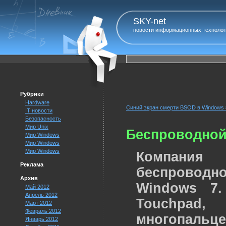
SKY-net
новости информационных технолог
Рубрики
Hardware
Синий экран смерти BSOD в Windows 
IT новости
Безопасность
Мир Unix
Беспроводной 
Мир Windows
Мир Windows
Мир Windows
Компания 
Реклама
беспровод
Архив
Windows 7.
Май 2012
Апрель 2012
Touchpad
Март 2012
Февраль 2012
многопальце
Январь 2012