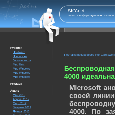
SKY-net
новости информационных технолог
Рубрики
Hardware
Поставки процессоров Intel Clarkdale
IT новости
Безопасность
Мир Unix
Беспроводная 
Мир Windows
Мир Windows
4000 идеальна
Мир Windows
Реклама
Microsoft а
Архив
своей линии
Май 2012
Апрель 2012
беспроводн
Март 2012
Февраль 2012
4000. По з
Январь 2012