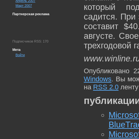
Апрель 2007
который по
Март 2007
Партнерская реклама
садится. При 
составит $4
августе. Сво
Подписчиков RSS: 170
трехгодовой г
Мета
Войти
www.winline.r
Опубликовано 2
Windows
. Вы мо
на
RSS 2.0
ленту
публикации
Microso
BlueTra
Micros