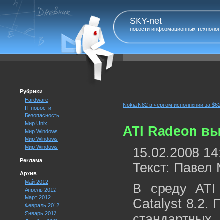
SKY-net
новости информационных технолог
Рубрики
Hardware
Nokia N82 в черном исполнении за $6
IT новости
Безопасность
Мир Unix
ATI Radeon вы
Мир Windows
Мир Windows
Мир Windows
15.02.2008 14
Реклама
Текст: Павел
Архив
Май 2012
В среду ATI
Апрель 2012
Март 2012
Catalyst 8.2.
Февраль 2012
Январь 2012
стандартных