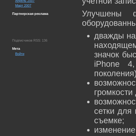
учетной запи
Апрель 2007
Март 2007
Улучшены ф
Партнерская реклама
оборудованны
дважды на
Подписчиков RSS: 136
находящем
Мета
значок быс
Войти
iPhone 4
поколения)
возможнос
громкости
возможнос
сетки для
съемке;
измене