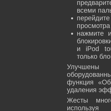
предварит
всеми пал
перейдит
просмотра
нажмите и
блокировки
и iPod to
только бло
Улучшены 
оборудован
функция «Об
удаления эфф
Жесты мног
использу