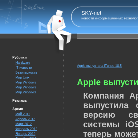
SKY-net
новости информационных технолог
Рубрики
Hardware
Apple выпустила iTunes 10.5
IT новости
Безопасность
Мир Unix
Apple выпусти
Мир Windows
Мир Windows
Мир Windows
Компания A
Реклама
выпустила 
Архив
версию св
Май 2012
Апрель 2012
системы iO
Март 2012
Февраль 2012
теперь может
Январь 2012